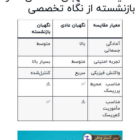
بازنشسته از نگاه تخصصی
معیار مقایسه
نگهبان عادی
نگهبان
بازنشسته
آمادگی
بالا
متوسط
جسمانی
تجربه امنیتی
متوسط
بسیار بالا
واکنش فیزیکی
سریع
کنترل‌شده
مناسب محیط
✅
⚠️
پرریسک
مناسب
⚠️
✅
مأموریت
کم‌ریسک