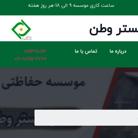
ساعت کاری موسسه 9 الی 18-هر روز هفته
ستر وطن
درباره ما
تماس با ما
09193190122
021-8895-2767