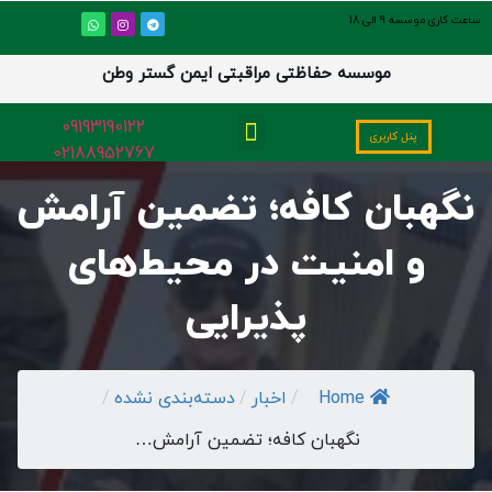
ساعت کاری موسسه 9 الی 18
موسسه حفاظتی مراقبتی ایمن گستر وطن
09193190122
پنل کاربری
02188952767
تماس با ما
تعرفه قیمت
موسسه خدمات حفاظتی مراقبتی
نگهبان کافه؛ تضمین آرامش
و امنیت در محیط‌های
پذیرایی
Home
/
اخبار
/
دسته‌بندی نشده
/
نگهبان کافه؛ تضمین آرامش…